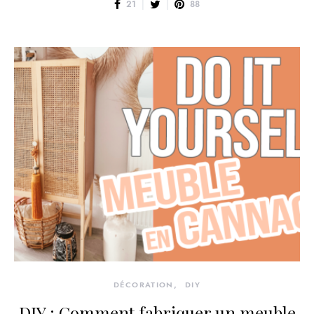
21
88
DÉCORATION
DIY
DIY : Comment fabriquer un meuble