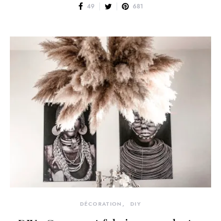
49
681
DÉCORATION
DIY